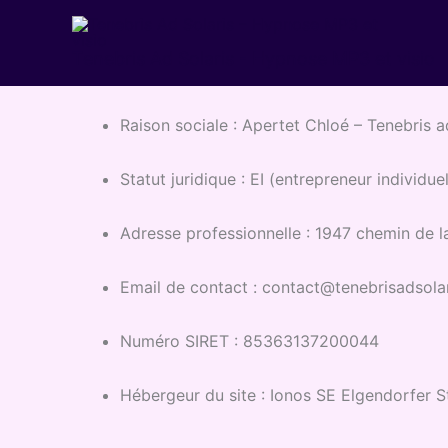
Aller
au
Tenebris Ad Solaris - Hypnose MP3 et visio
contenu
Raison sociale :
Apertet Chloé – Tenebris a
Statut juridique : EI (entrepreneur individuel
Adresse professionnelle : 1947 chemin de l
Email de contact : contact@tenebrisadsolar
Numéro SIRET : 85363137200044
Hébergeur du site : Ionos SE
Elgendorfer St