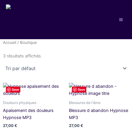
Aller
au
contenu
Tenebris Ad Solaris - Hypnose MP3 et visio
Accueil
/ Boutique
3 résultats affichés
Save
Save
Douleurs physiques
Blessures de l'âme
Apaisement des douleurs
Blessure d abandon Hypnose
Hypnose MP3
MP3
27,00
€
27,00
€