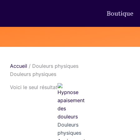
Boutique
Accueil
/ Douleurs physiques
Douleurs physiques
Voici le seul résultat
Douleurs
physiques