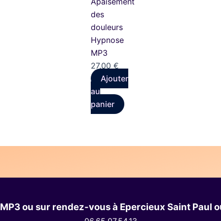
Apaisement
des
douleurs
Hypnose
MP3
27,00
€
Ajouter
au
panier
MP3 ou sur rendez-vous à Epercieux Saint Paul ou